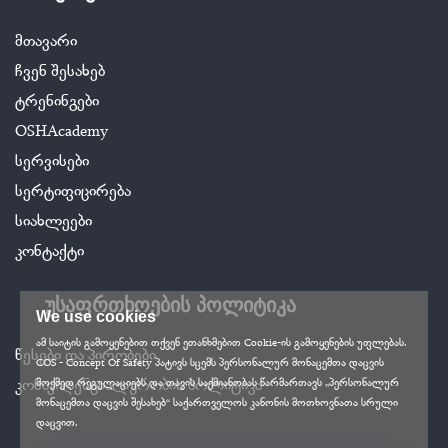
მთავარი
ჩვენ შესახებ
ტრენინგები
OSHAcademy
სერვისები
სერტიფიცირება
სიახლეები
კონტაქტი
უსაფრთხოების პოლიტიკა
We use cookies
ამ საიტის გამოყენებით თქვენ ეთანხმებით Cookie-ის გამოყენების უფლებას.
წესები და პირობები
COS - Concept Of Safety პატივს სცემს პერსონალურ მონაცემთა დაცვის
კონფიდენციალურობის პოლიტიკა
მოქმედ რეგულაციებს და თავის საქმიანობას წარმართავს „პერსონალურ
მონაცემთა დაცვის შესახებ“ საქართველოს კანონის მოთხოვნათა სრული
დაცვით.