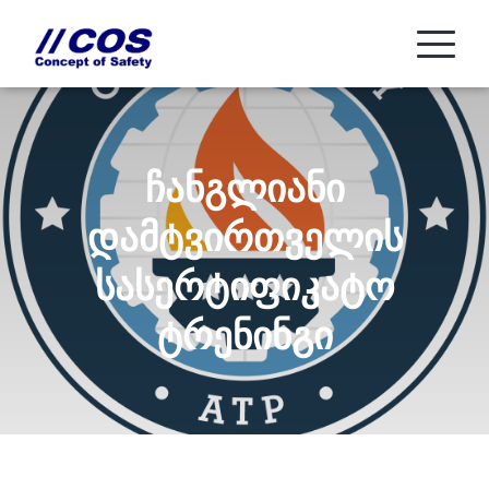
ჩანგლიანი
დამტვირთველის
სასერტიფიკატო
ტრენინგი