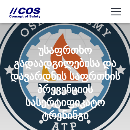
უსაფრთხო
გადაადგილებისა და
დავარდნის საფრთხის
პრევენციის
სასერტიფიკატო
ტრენინგი